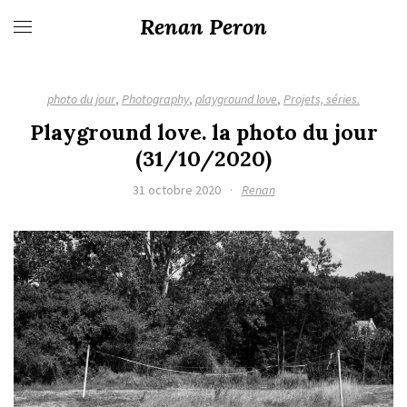
Renan Peron
photo du jour
,
Photography
,
playground love
,
Projets, séries.
Playground love. la photo du jour
(31/10/2020)
31 octobre 2020
·
Renan