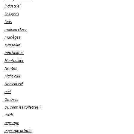
industriel
Les gens
Live.
maison close
manèges
Marseille.
martinique
Montpellier
Nantes
night call
Non classé
nuit
Ombres
Ou sont les toilettes ?
Paris
paysage
paysage urbain