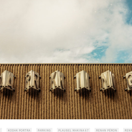
E
KODAK PORTRA
PARKING
PLAUBEL MAKINA 67
RENAN PÉRON
REN