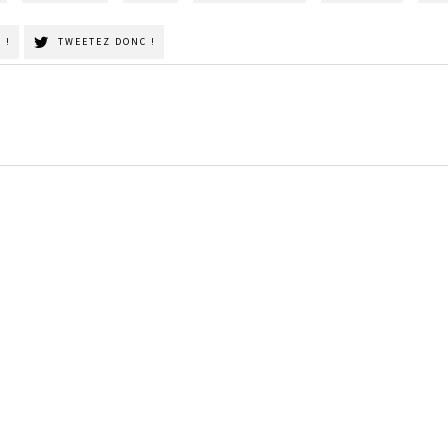
 !
TWEETEZ DONC !