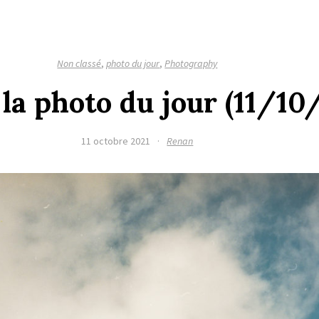
Non classé
,
photo du jour
,
Photography
 la photo du jour (11/10
11 octobre 2021
·
Renan