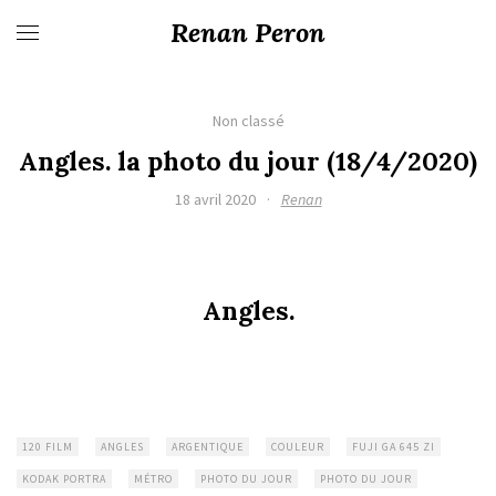
Renan Peron
Non classé
Angles. la photo du jour (18/4/2020)
18 avril 2020
·
Renan
Angles.
120 FILM
ANGLES
ARGENTIQUE
COULEUR
FUJI GA 645 ZI
KODAK PORTRA
MÉTRO
PHOTO DU JOUR
PHOTO DU JOUR