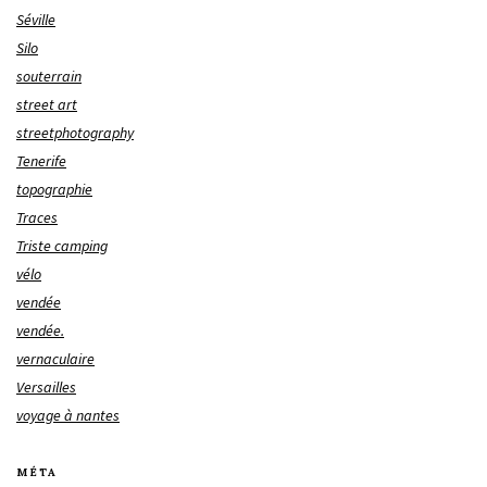
Séville
Silo
souterrain
street art
streetphotography
Tenerife
topographie
Traces
Triste camping
vélo
vendée
vendée.
vernaculaire
Versailles
voyage à nantes
MÉTA