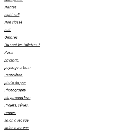
Nantes
night call
Non classé
nuit
Ombres
Ou sont les toilettes ?
Paris
paysage
paysage urbain
Penthièvre.
photo du jour
Photography
playground love
Projets, séries.
rennes
salon avec vue
salon avec vue