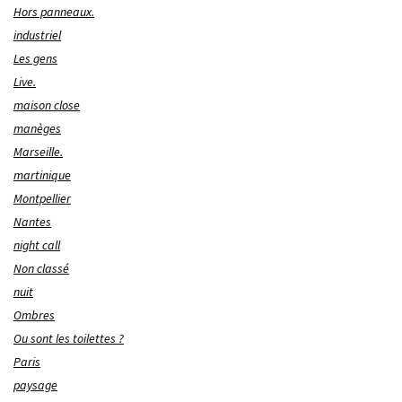
Hors panneaux.
industriel
Les gens
Live.
maison close
manèges
Marseille.
martinique
Montpellier
Nantes
night call
Non classé
nuit
Ombres
Ou sont les toilettes ?
Paris
paysage