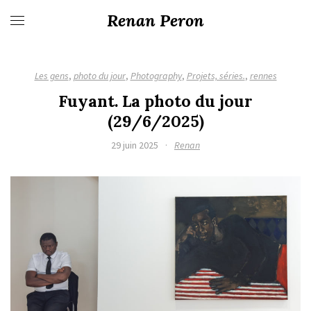
Renan Peron
Les gens
,
photo du jour
,
Photography
,
Projets, séries.
,
rennes
Fuyant. La photo du jour
(29/6/2025)
29 juin 2025
·
Renan