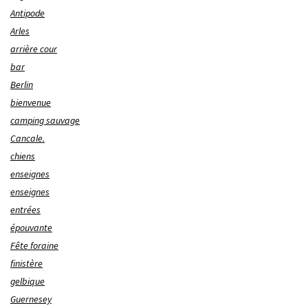
Antipode
Arles
arrière cour
bar
Berlin
bienvenue
camping sauvage
Cancale.
chiens
enseignes
enseignes
entrées
épouvante
Fête foraine
finistère
gelbique
Guernesey