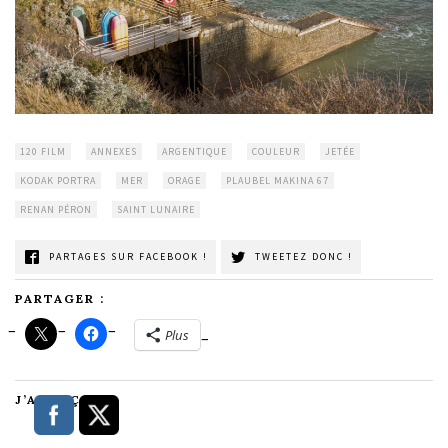
120 FILM
ANNEXES
ARGENTIQUE
COULEUR
JETÉE
KODAK PORTRA
MER
ORAGE
PLAUBEL MAKINA 67
RENAN PÉRON
SAINT LUNAIRE
PARTAGES SUR FACEBOOK !
TWEETEZ DONC !
PARTAGER :
Plus
J’AIME ÇA :