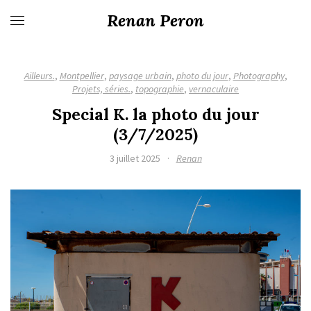
Renan Peron
Ailleurs.
,
Montpellier
,
paysage urbain
,
photo du jour
,
Photography
,
Projets, séries.
,
topographie
,
vernaculaire
Special K. la photo du jour
(3/7/2025)
3 juillet 2025
·
Renan