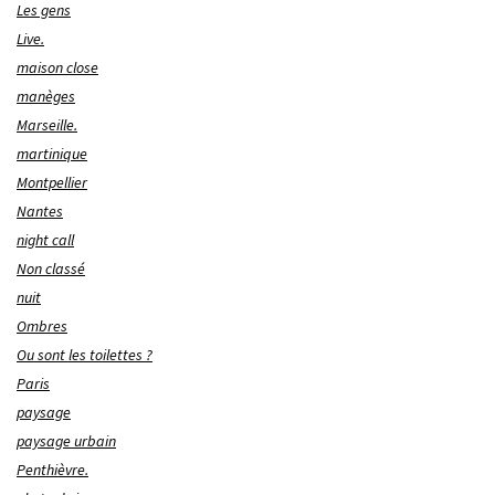
Les gens
Live.
maison close
manèges
Marseille.
martinique
Montpellier
Nantes
night call
Non classé
nuit
Ombres
Ou sont les toilettes ?
Paris
paysage
paysage urbain
Penthièvre.