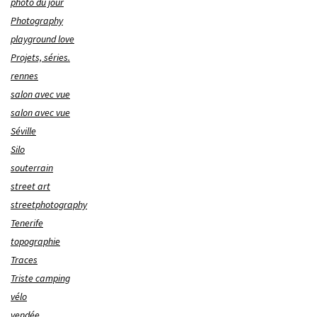
photo du jour
Photography
playground love
Projets, séries.
rennes
salon avec vue
salon avec vue
Séville
Silo
souterrain
street art
streetphotography
Tenerife
topographie
Traces
Triste camping
vélo
vendée