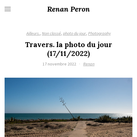
Renan Peron
Ailleurs.
,
Non classé
,
photo du jour
,
Photography
Travers. la photo du jour
(17/11/2022)
17 novembre 2022
·
Renan