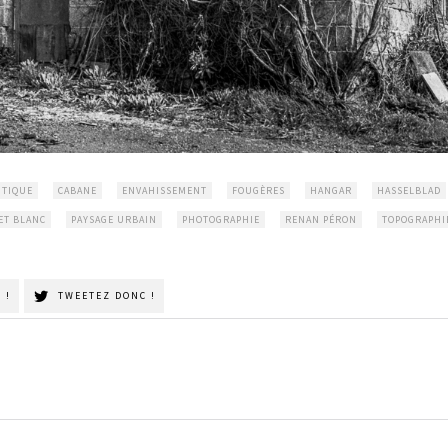
NTIQUE
CABANE
ENVAHISSEMENT
FOUGÈRES
HANGAR
HASSELBLAD
ET BLANC
PAYSAGE URBAIN
PHOTOGRAPHIE
RENAN PÉRON
TOPOGRAPHI
 !
TWEETEZ DONC !