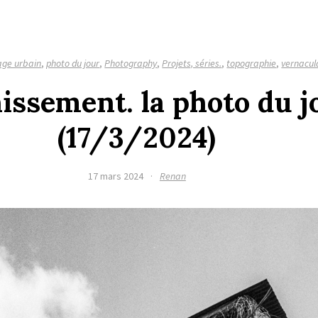
age urbain
,
photo du jour
,
Photography
,
Projets, séries.
,
topographie
,
vernacul
issement. la photo du j
(17/3/2024)
17 mars 2024
·
Renan