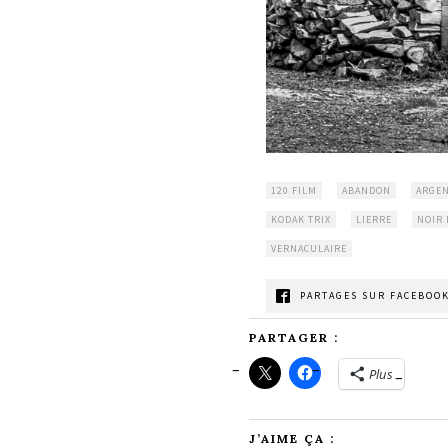
120 FILM
ABANDON
ARGE
KODAK TRIX
LIERRE
NOIR 
VERNACULAIRE
PARTAGES SUR FACEBOOK
PARTAGER :
Plus
J’AIME ÇA :