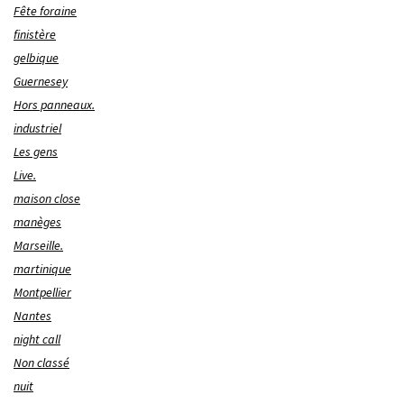
Fête foraine
finistère
gelbique
Guernesey
Hors panneaux.
industriel
Les gens
Live.
maison close
manèges
Marseille.
martinique
Montpellier
Nantes
night call
Non classé
nuit