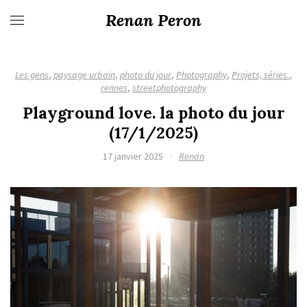
Renan Peron
Les gens
,
paysage urbain
,
photo du jour
,
Photography
,
Projets, séries.
,
rennes
,
streetphotography
Playground love. la photo du jour
(17/1/2025)
17 janvier 2025
·
Renan