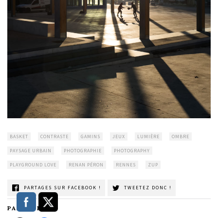
BASKET
CONTRASTE
GAMINS
JEUX
LUMIÈRE
OMBRE
PAYSAGE URBAIN
PHOTOGRAPHIE
PHOTOGRAPHY
PLAYGROUND LOVE
RENAN PÉRON
RENNES
ZUP
PARTAGES SUR FACEBOOK !
TWEETEZ DONC !
PARTAGER :