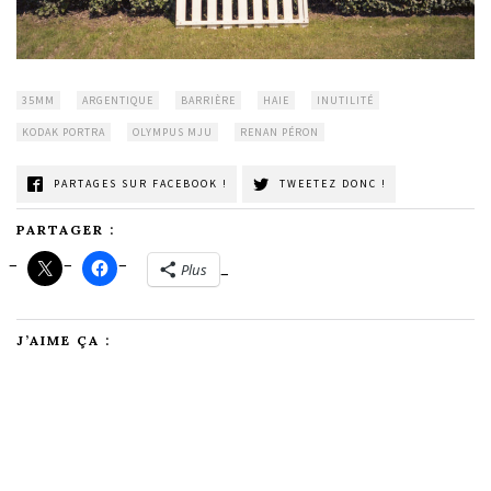
35MM
ARGENTIQUE
BARRIÈRE
HAIE
INUTILITÉ
KODAK PORTRA
OLYMPUS MJU
RENAN PÉRON
PARTAGES SUR FACEBOOK !
TWEETEZ DONC !
PARTAGER :
Plus
J’AIME ÇA :