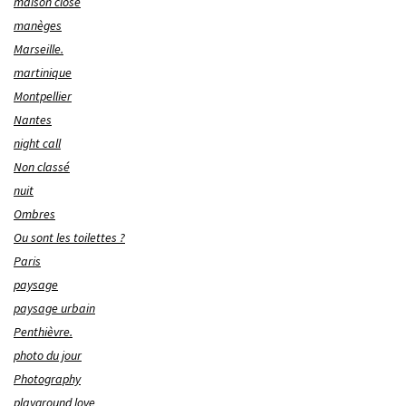
maison close
manèges
Marseille.
martinique
Montpellier
Nantes
night call
Non classé
nuit
Ombres
Ou sont les toilettes ?
Paris
paysage
paysage urbain
Penthièvre.
photo du jour
Photography
playground love