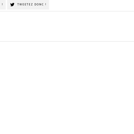
 !
TWEETEZ DONC !