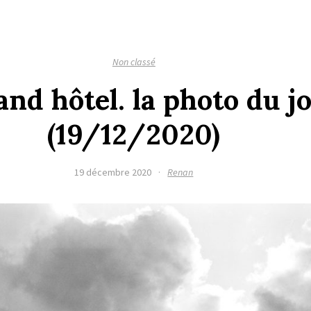
Non classé
and hôtel. la photo du j
(19/12/2020)
19 décembre 2020
·
Renan