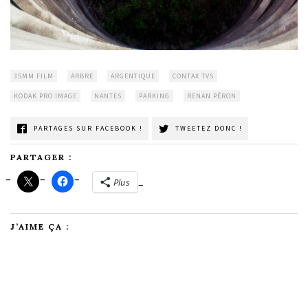
35MM FILM
ARBRE
ARGENTIQUE
CONTAX TVS
KODAK PRO IMAGE
NANTES
PARKING
RENAN PÉRON
PARTAGES SUR FACEBOOK !
TWEETEZ DONC !
PARTAGER :
Plus
J’AIME ÇA :