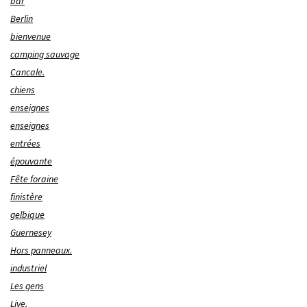
bar
Berlin
bienvenue
camping sauvage
Cancale.
chiens
enseignes
enseignes
entrées
épouvante
Fête foraine
finistère
gelbique
Guernesey
Hors panneaux.
industriel
Les gens
Live.