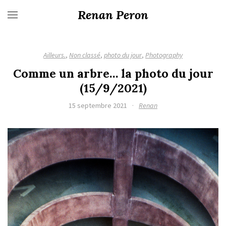
Renan Peron
Ailleurs.
,
Non classé
,
photo du jour
,
Photography
Comme un arbre… la photo du jour
(15/9/2021)
15 septembre 2021
·
Renan