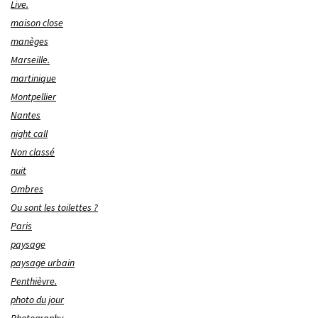
Live.
maison close
manèges
Marseille.
martinique
Montpellier
Nantes
night call
Non classé
nuit
Ombres
Ou sont les toilettes ?
Paris
paysage
paysage urbain
Penthièvre.
photo du jour