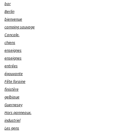
bar
Berlin
bienvenue
camping sauvage
Cancale.
chiens
enseignes
enseignes
entrées
épouvante
Fête foraine
finistère
gelbique
Guernesey
Hors panneaux.
industriel
Les gens