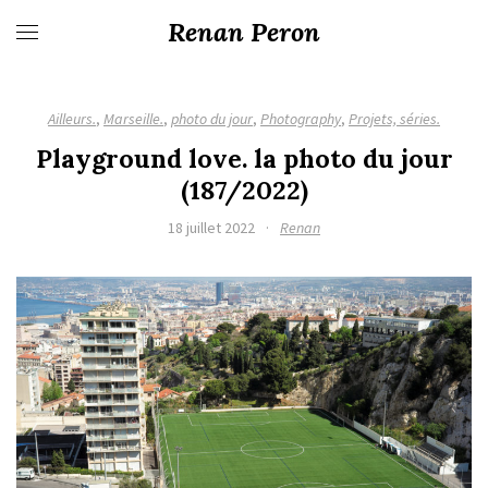
Renan Peron
Ailleurs.
,
Marseille.
,
photo du jour
,
Photography
,
Projets, séries.
Playground love. la photo du jour
(187/2022)
18 juillet 2022
·
Renan