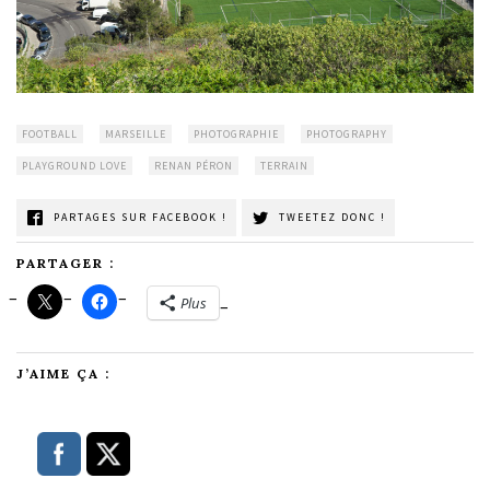
FOOTBALL
MARSEILLE
PHOTOGRAPHIE
PHOTOGRAPHY
PLAYGROUND LOVE
RENAN PÉRON
TERRAIN
PARTAGES SUR FACEBOOK !
TWEETEZ DONC !
PARTAGER :
Plus
J’AIME ÇA :