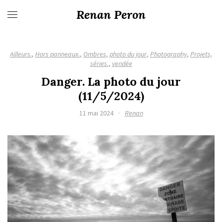
Renan Peron
Ailleurs.
,
Hors panneaux.
,
Ombres
,
photo du jour
,
Photography
,
Projets,
séries.
,
vendée
Danger. La photo du jour
(11/5/2024)
11 mai 2024
·
Renan