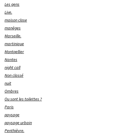
Les gens
Live.
maison close
manèges
Marseille.
martinique
Montpellier
Nantes
night call
Non classé
nuit
Ombres
Ou sont les toilettes ?
Paris
paysage
paysage urbain
Penthièvre.