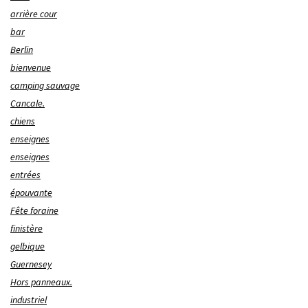
arrière cour
bar
Berlin
bienvenue
camping sauvage
Cancale.
chiens
enseignes
enseignes
entrées
épouvante
Fête foraine
finistère
gelbique
Guernesey
Hors panneaux.
industriel