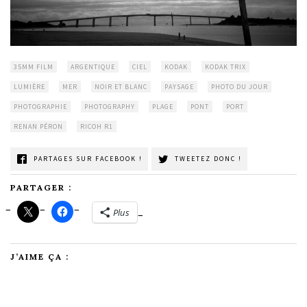
35MM FILM
ARGENTIQUE
CIEL
KODAK
KODAK TRIX
LUMIÈRE
MER
NOIR ET BLANC
PAYSAGE
PHOTO DU JOUR
PHOTOGRAPHIE
PHOTOGRAPHY
PLAGE
PONT
PORT
RENAN PÉRON
RICOH R1
PARTAGES SUR FACEBOOK !
TWEETEZ DONC !
PARTAGER :
Plus
J’AIME ÇA :