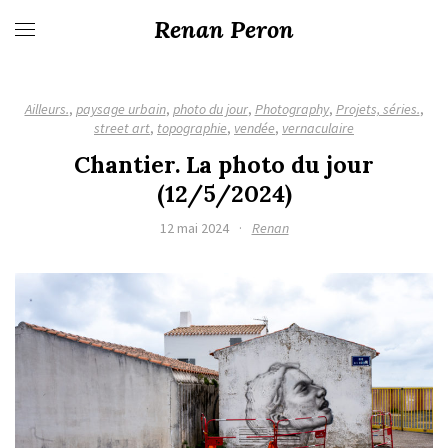
Renan Peron
Ailleurs.
,
paysage urbain
,
photo du jour
,
Photography
,
Projets, séries.
,
street art
,
topographie
,
vendée
,
vernaculaire
Chantier. La photo du jour
(12/5/2024)
12 mai 2024
·
Renan