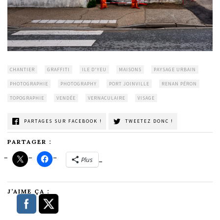
CHANTIER
GRAFFITI
ILE D'YEU
MAISONS
PAYSAGE URBAIN
PHOTOGRAPHIE
PHOTOGRAPHY
PORT JOINVILLE
RENAN PÉRON
TOPOGRAPHIE
VENDÉE
VERNACULAIRE
VISAGE
PARTAGES SUR FACEBOOK !
TWEETEZ DONC !
PARTAGER :
Plus
J’AIME ÇA :