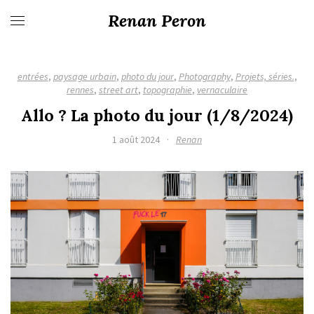
Renan Peron
entrées
,
paysage urbain
,
photo du jour
,
Photography
,
Projets, séries.
,
rennes
,
street art
,
topographie
,
vernaculaire
Allo ? La photo du jour (1/8/2024)
1 août 2024
·
Renan