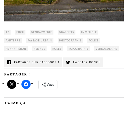
17
FUCK
GENDARMERIE
GRAFFITIS
IMMEUBLE
PARTERRE
PAYSAGE URBAIN
PHOTOGRAPHIE
POLICE
RENAN PÉRON
RENNES
ROSES
TOPOGRAPHIE
VERNACULAIRE
PARTAGES SUR FACEBOOK !
TWEETEZ DONC !
PARTAGER :
Plus
J’AIME ÇA :