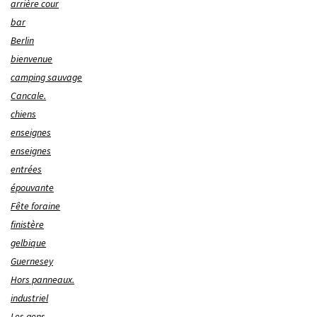
arrière cour
bar
Berlin
bienvenue
camping sauvage
Cancale.
chiens
enseignes
enseignes
entrées
épouvante
Fête foraine
finistère
gelbique
Guernesey
Hors panneaux.
industriel
Les gens