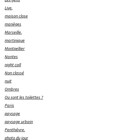
Live.
maison close
manèges
Marseille.
martinique
Montpellier
Nantes
night call
Non classé
nuit
Ombres
Ou sont les toilettes ?
Paris
paysage
paysage urbain
Penthièvre.
photo du jour