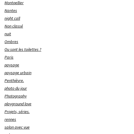
Montpellier
Nantes
night call
Non classé
nuit
Ombres
Ou sont les toilettes ?
Paris
paysage
paysage urbain
Penthièvre.
photo du jour
Photography
playground love
Projets, séries.
rennes
salon avec vue