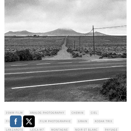
35MM FILM
ANALOG PHOTOGRAPHY
CHEMIN
CIEL
FILM IS NOT DEAD
FILM PHOTOGRAPHIE
GRAIN
KODAK TRIX
LANZAROTE
LEICA M7
MONTAGNE
NOIR ET BLANC
PAYSAGE