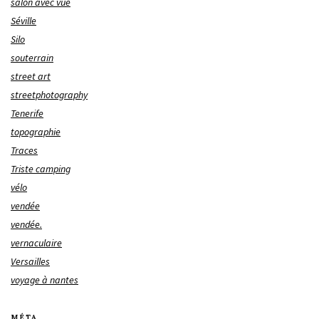
salon avec vue
Séville
Silo
souterrain
street art
streetphotography
Tenerife
topographie
Traces
Triste camping
vélo
vendée
vendée.
vernaculaire
Versailles
voyage à nantes
MÉTA