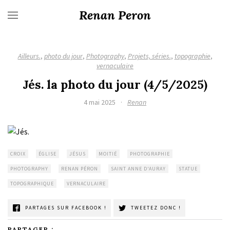
Renan Peron
Ailleurs.
,
photo du jour
,
Photography
,
Projets, séries.
,
topographie
,
vernaculaire
Jés. la photo du jour (4/5/2025)
4 mai 2025
·
Renan
CROIX
ÉGLISE
JÉSUS
MOITIÉ
PHOTOGRAPHIE
PHOTOGRAPHY
RENAN PÉRON
SAINT ANNE D'AURAY
STATUE
TOPOGRAPHIQUE
VERNACULAIRE
PARTAGES SUR FACEBOOK !
TWEETEZ DONC !
PARTAGER :