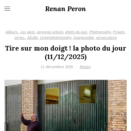
Renan Peron
Ailleurs.
,
Les gens
,
paysage urbain
,
photo du jour
,
Photography
,
Projets,
séries.
,
Séville
,
streetphotography
,
topographie
,
vernaculaire
Tire sur mon doigt ! la photo du jour
(11/12/2025)
11 décembre 2025
·
Renan