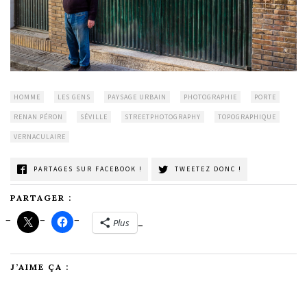
HOMME
LES GENS
PAYSAGE URBAIN
PHOTOGRAPHIE
PORTE
RENAN PÉRON
SÉVILLE
STREETPHOTOGRAPHY
TOPOGRAPHIQUE
VERNACULAIRE
PARTAGES SUR FACEBOOK !
TWEETEZ DONC !
PARTAGER :
Plus
J’AIME ÇA :