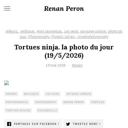
Renan Peron
Ailleurs.
,
gelbique
,
Hors panneaux.
,
Les gens
,
paysage urbain
,
photo du
jour
,
Photography
,
Projets, séries.
,
streetphotography
Tortues ninja. la photo du jour
(19/5/2026)
19 mai 2026
·
Renan
ANVERS
BELGIQUE
LES GENS
PAYSAGE URBAIN
PHOTOGRAPHIE
PHOTOGRAPHY
RENAN PÉRON
TORTUES
TORTUES NINJAS
VIOLONCELLE
PARTAGES SUR FACEBOOK !
TWEETEZ DONC !