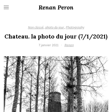
Renan Peron
Non classé
,
photo du jour
,
Photography
Chateau. la photo du jour (7/1/2021)
7 janvier 2021
·
Renan