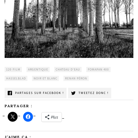
120 FILM
ARGENTIQUE
CHATEAU D'EAU
FOMAPAN 400
HASSELBLAD
NOIR ET BLANC
RENAN PÉRON
PARTAGES SUR FACEBOOK !
TWEETEZ DONC !
PARTAGER :
Plus
J’AIME ÇA :