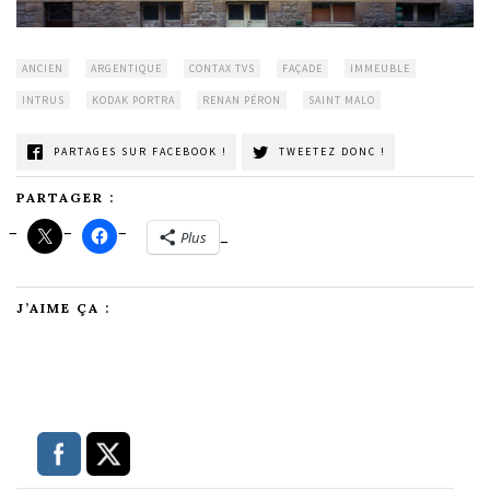
ANCIEN
ARGENTIQUE
CONTAX TVS
FAÇADE
IMMEUBLE
INTRUS
KODAK PORTRA
RENAN PÉRON
SAINT MALO
PARTAGES SUR FACEBOOK !
TWEETEZ DONC !
PARTAGER :
Plus
J’AIME ÇA :