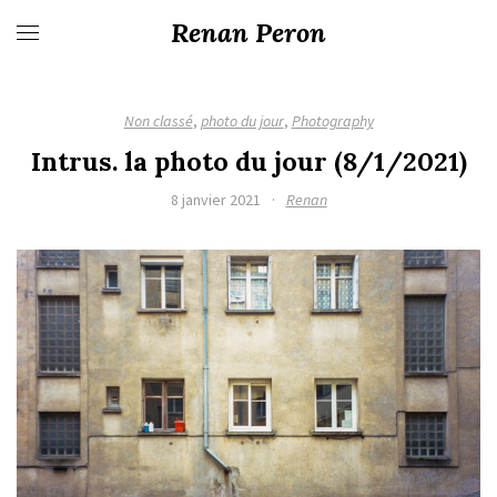
Renan Peron
Non classé
,
photo du jour
,
Photography
Intrus. la photo du jour (8/1/2021)
8 janvier 2021
·
Renan