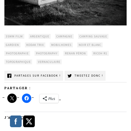
35MM FILM
ARGENTIQUE
CAMPAGNE
CAMPING SAUVAGE
GARDIEN
KODAK TRIX
MOBILHOMES
NOIR ET BLANC
PHOTOGRAPHIE
PHOTOGRAPHY
RENAN PÉRON
RICOH R1
TOPOGRAPHIQUE
VERNACULAIRE
PARTAGES SUR FACEBOOK !
TWEETEZ DONC !
PARTAGER :
Plus
J’AIME ÇA :