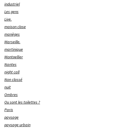
industriel
Les gens
Live.
maison close
manèges
Marseille.
martinique
Montpellier
Nantes
night call
Non classé
nuit
Ombres
Ou sont les toilettes ?
Paris
paysage
paysage urbain