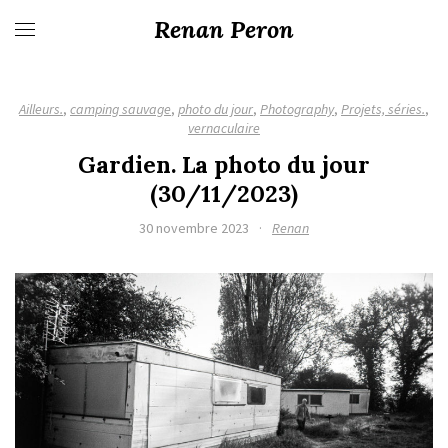
Renan Peron
Ailleurs.
,
camping sauvage
,
photo du jour
,
Photography
,
Projets, séries.
,
vernaculaire
Gardien. La photo du jour
(30/11/2023)
30 novembre 2023
·
Renan