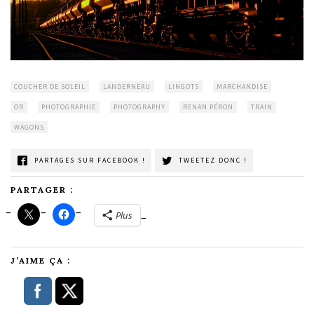
COUCHER DE SOLEIL
LANDERNEAU
LINGOTS
MARCHANDISE
OR
PHOTOGRAPHIE
PHOTOGRAPHY
RENAN PÉRON
TRAIN
WAGONS
PARTAGES SUR FACEBOOK !
TWEETEZ DONC !
PARTAGER :
Plus
J’AIME ÇA :