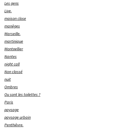
Les gens
Live.
maison close
manèges
Marseille.
martinique
Montpellier
Nantes
night call
Non classé
nuit
Ombres
Ou sont les toilettes ?
Paris
paysage
paysage urbain
Penthièvre.