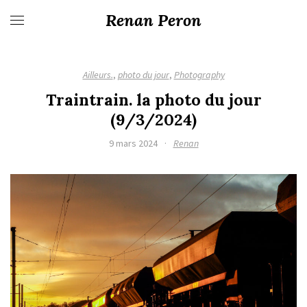
Renan Peron
Ailleurs.
,
photo du jour
,
Photography
Traintrain. la photo du jour
(9/3/2024)
9 mars 2024
·
Renan