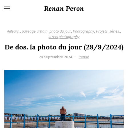
Renan Peron
Ailleurs.
,
paysage urbain
,
photo du jour
,
Photography
,
Projets, séries.
,
streetphotography
De dos. la photo du jour (28/9/2024)
28 septembre 2024
·
Renan