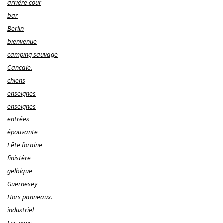
arrière cour
bar
Berlin
bienvenue
camping sauvage
Cancale.
chiens
enseignes
enseignes
entrées
épouvante
Fête foraine
finistère
gelbique
Guernesey
Hors panneaux.
industriel
Les gens