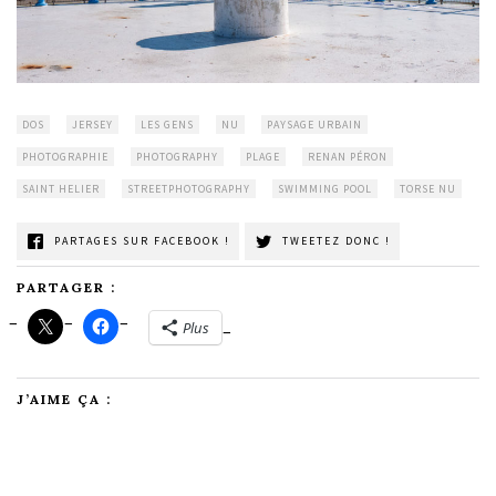
DOS
JERSEY
LES GENS
NU
PAYSAGE URBAIN
PHOTOGRAPHIE
PHOTOGRAPHY
PLAGE
RENAN PÉRON
SAINT HELIER
STREETPHOTOGRAPHY
SWIMMING POOL
TORSE NU
PARTAGES SUR FACEBOOK !
TWEETEZ DONC !
PARTAGER :
Plus
J’AIME ÇA :