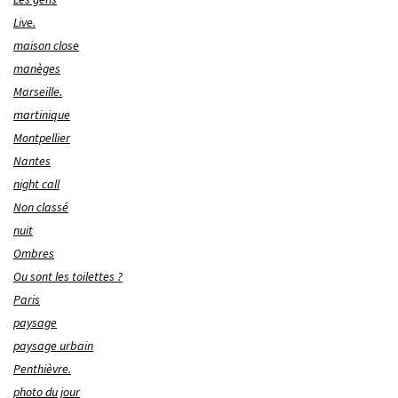
Live.
maison close
manèges
Marseille.
martinique
Montpellier
Nantes
night call
Non classé
nuit
Ombres
Ou sont les toilettes ?
Paris
paysage
paysage urbain
Penthièvre.
photo du jour