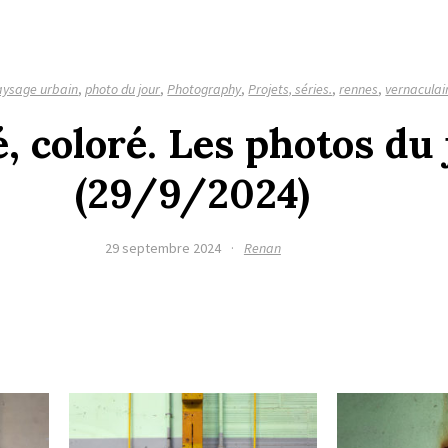
aysage urbain
,
photo du jour
,
Photography
,
Projets, séries.
,
rennes
,
vernaculai
é, coloré. Les photos du
(29/9/2024)
29 septembre 2024
·
Renan