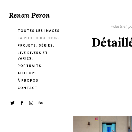
Renan Peron
industriel
,
p
TOUTES LES IMAGES
Détaill
LA PHOTO DU JOUR.
PROJETS, SÉRIES.
LIVE DIVERS ET
VARIÉS.
PORTRAITS.
AILLEURS.
À PROPOS
CONTACT