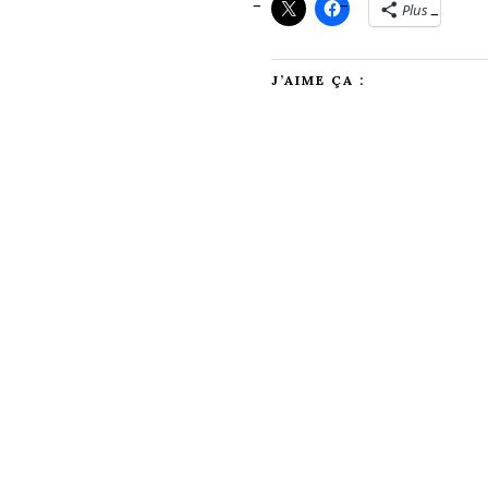
Plus
J’AIME ÇA :