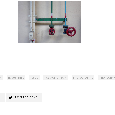
UN
INDUSTRIEL
ISSUE
PAYSAGE URBAIN
PHOTOGRAPHIE
PHOTOGRA
 !
TWEETEZ DONC !