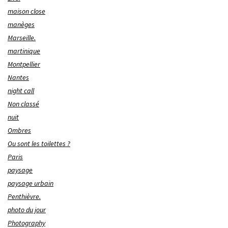
maison close
manèges
Marseille.
martinique
Montpellier
Nantes
night call
Non classé
nuit
Ombres
Ou sont les toilettes ?
Paris
paysage
paysage urbain
Penthièvre.
photo du jour
Photography