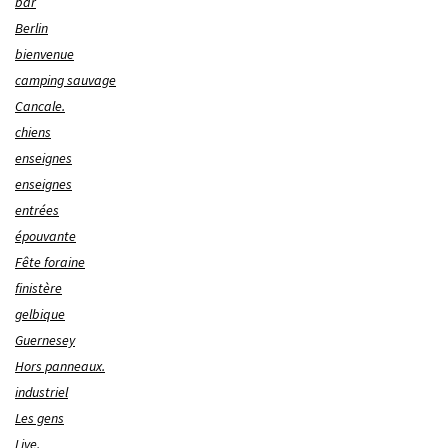
bar
Berlin
bienvenue
camping sauvage
Cancale.
chiens
enseignes
enseignes
entrées
épouvante
Fête foraine
finistère
gelbique
Guernesey
Hors panneaux.
industriel
Les gens
Live.