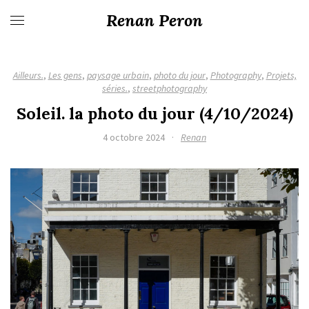
Renan Peron
Ailleurs.
,
Les gens
,
paysage urbain
,
photo du jour
,
Photography
,
Projets,
séries.
,
streetphotography
Soleil. la photo du jour (4/10/2024)
4 octobre 2024
·
Renan