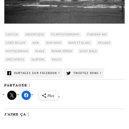
120FILM
ARGENTIQUE
FILMPHOTOGRAPHY
FOMAPAN 400
LOMO BELAIR
MER
NEW WAVE
NOIR ET BLANC
PAYSAGE
PHOTOGRAPHIE
PLAGE
RENAN PÉRON
SAINT MALO
SPECTATRICE
SURFERS
VAGUE
PARTAGES SUR FACEBOOK !
TWEETEZ DONC !
PARTAGER :
Plus
J’AIME ÇA :