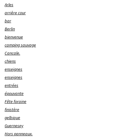
Arles
arrière cour
bar
Berlin
bienvenue
camping sauvage
Cancale.
chiens
enseignes
enseignes
entrées
épouvante
Fête foraine
finistère
gelbique
Guernesey
Hors panneaux.