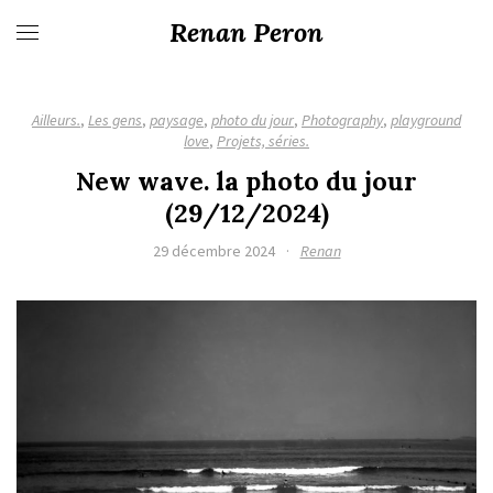
Renan Peron
Ailleurs.
,
Les gens
,
paysage
,
photo du jour
,
Photography
,
playground
love
,
Projets, séries.
New wave. la photo du jour
(29/12/2024)
29 décembre 2024
·
Renan