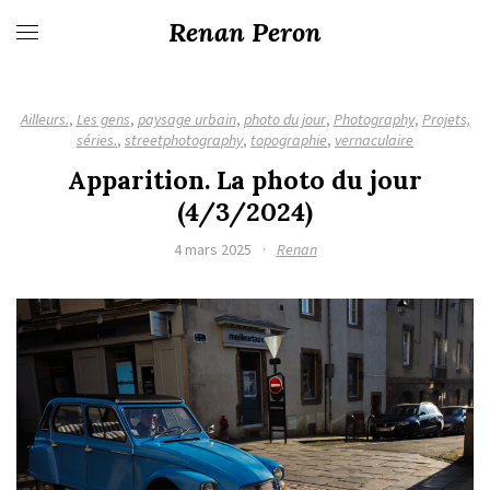
Renan Peron
Ailleurs.
,
Les gens
,
paysage urbain
,
photo du jour
,
Photography
,
Projets,
séries.
,
streetphotography
,
topographie
,
vernaculaire
Apparition. La photo du jour
(4/3/2024)
4 mars 2025
·
Renan