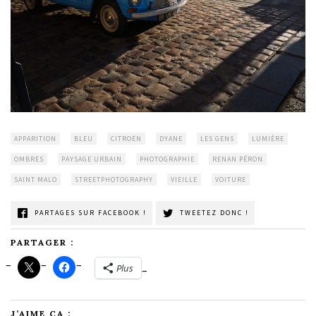
APPARITION
BLEU
CITROËN
DYANE
LES GENS
LUMIÈRE
OMBRES
PAYSAGE URBAIN
PHOTOGRAPHIE
RENAN PÉRON
SAINT MALO
STREETPHOTOGRAPHY
VIEILLE
VOITURE
PARTAGES SUR FACEBOOK !
TWEETEZ DONC !
PARTAGER :
Plus
J’AIME ÇA :