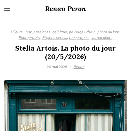
Renan Peron
Ailleurs.
,
bar
,
enseignes
,
gelbique
,
paysage urbain
,
photo du jour
,
Photography
,
Projets, séries.
,
topographie
,
vernaculaire
Stella Artois. La photo du jour
(20/5/2026)
20 mai 2026
·
Renan