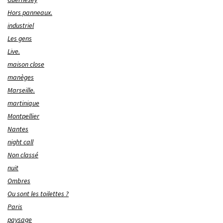
Hors panneaux.
industriel
Les gens
Live.
maison close
manèges
Marseille.
martinique
Montpellier
Nantes
night call
Non classé
nuit
Ombres
Ou sont les toilettes ?
Paris
paysage