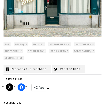
BAR
BELGIQUE
MALINES
PAYSAGE URBAIN
PHOTOGRAPHIE
PHOTOGRAPHY
RENAN PÉRON
STELLA ARTOIS
TOPOGRAPHIQUE
VERNACULAIRE
PARTAGES SUR FACEBOOK !
TWEETEZ DONC !
PARTAGER :
Plus
J’AIME ÇA :