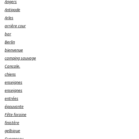
Angers
Antipode
Arles
arrière cour
bar
Berlin
bienvenue
camping sauvage
Cancale.
chiens
enseignes
enseignes
entrées
épouvante
Fête foraine
finistère
gelbique
Guernesey