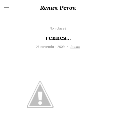
Renan Peron
Non classé
rennes…
28 novembre 2009
·
Renan