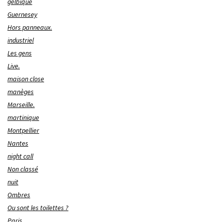
gelbique
Guernesey
Hors panneaux.
industriel
Les gens
Live.
maison close
manèges
Marseille.
martinique
Montpellier
Nantes
night call
Non classé
nuit
Ombres
Ou sont les toilettes ?
Paris