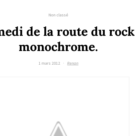
Non classé
edi de la route du rock
monochrome.
1 mars 2012
·
Renan