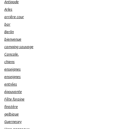
Antipode
Arles
arrière cour
bar
Berlin
bienvenue
camping sauvage
Cancale.
chiens
enseignes
enseignes
entrées
épouvante
Fête foraine
finistère
gelbique
Guernesey
Hors panneaux.