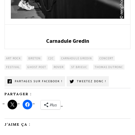
Carnadule Gredin
ART ROCK
BRETON
C2C
CARNADULE GREDIN
CONCERT
FESTIVAL
GHOST POET
ROVER
ST BRIEUC
THOMAS DUTRONC
PARTAGES SUR FACEBOOK !
TWEETEZ DONC !
PARTAGER :
Plus
J’AIME ÇA :