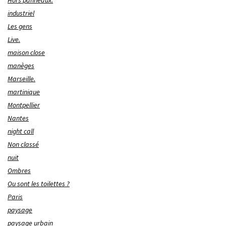
industriel
Les gens
Live.
maison close
manèges
Marseille.
martinique
Montpellier
Nantes
night call
Non classé
nuit
Ombres
Ou sont les toilettes ?
Paris
paysage
paysage urbain