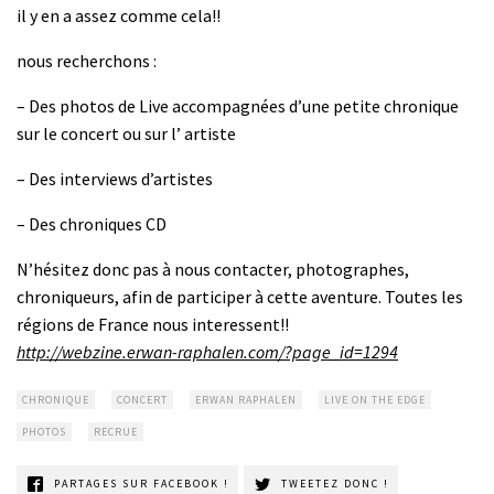
il y en a assez comme cela!!
nous recherchons :
– Des photos de Live accompagnées d’une petite chronique
sur le concert ou sur l’ artiste
– Des interviews d’artistes
– Des chroniques CD
N’hésitez donc pas à nous contacter, photographes,
chroniqueurs, afin de participer à cette aventure. Toutes les
régions de France nous interessent!!
http://webzine.erwan-raphalen.com/?page_id=1294
CHRONIQUE
CONCERT
ERWAN RAPHALEN
LIVE ON THE EDGE
PHOTOS
RECRUE
PARTAGES SUR FACEBOOK !
TWEETEZ DONC !