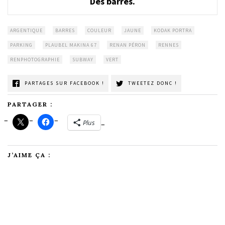
Des barres.
ARGENTIQUE
BARRES
COULEUR
JAUNE
KODAK PORTRA
PARKING
PLAUBEL MAKINA 67
RENAN PÉRON
RENNES
RENPHOTOGRAPHIE
SUBWAY
VERT
PARTAGES SUR FACEBOOK !
TWEETEZ DONC !
PARTAGER :
Plus
J’AIME ÇA :