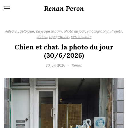
Renan Peron
Ailleurs.
,
gelbique
,
paysage urbain
,
photo du jour
,
Photography
,
Projets,
séries.
,
topographie
,
vernaculaire
Chien et chat. la photo du jour
(30/6/2026)
30 juin 2026
·
Renan