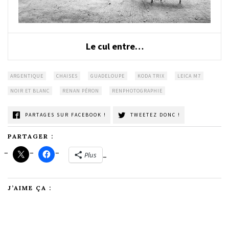
Le cul entre…
ARGENTIQUE
CHAISES
GUADELOUPE
KODA TRIX
LEICA M7
NOIR ET BLANC
RENAN PÉRON
RENPHOTOGRAPHIE
PARTAGES SUR FACEBOOK !
TWEETEZ DONC !
PARTAGER :
Plus
J’AIME ÇA :