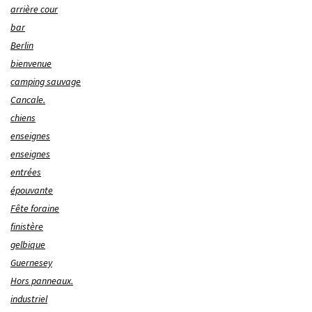
arrière cour
bar
Berlin
bienvenue
camping sauvage
Cancale.
chiens
enseignes
enseignes
entrées
épouvante
Fête foraine
finistère
gelbique
Guernesey
Hors panneaux.
industriel