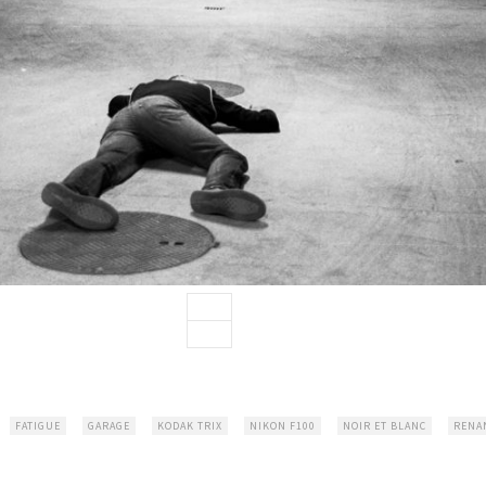
FATIGUE
GARAGE
KODAK TRIX
NIKON F100
NOIR ET BLANC
RENA