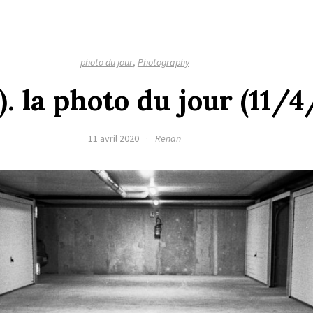
photo du jour
,
Photography
). la photo du jour (11/
11 avril 2020
·
Renan