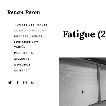
Renan Peron
TOUTES LES IMAGES
Fatigue (2
LA PHOTO DU JOUR.
PROJETS, SÉRIES.
LIVE DIVERS ET
VARIÉS.
PORTRAITS.
AILLEURS.
À PROPOS
CONTACT