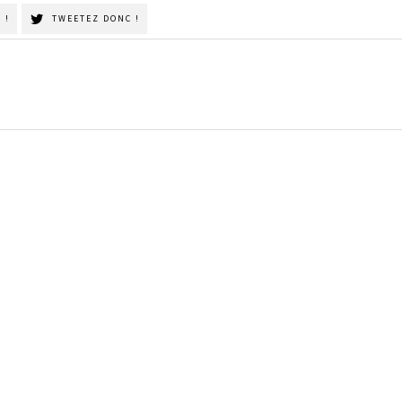
 !
TWEETEZ DONC !