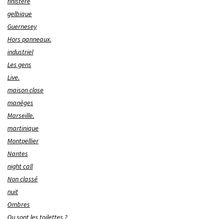
finistère
gelbique
Guernesey
Hors panneaux.
industriel
Les gens
Live.
maison close
manèges
Marseille.
martinique
Montpellier
Nantes
night call
Non classé
nuit
Ombres
Ou sont les toilettes ?