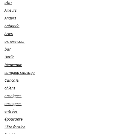
abri
Ailleurs.
Angers
Antipode
Arles
arrière cour
bar
Berlin
bienvenue
camping sauvage
Cancale.
chiens
enseignes
enseignes
entrées
épouvante
Fête foraine