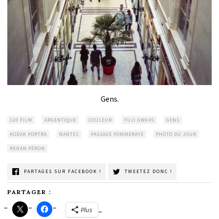
Gens.
120 FILM
ARGENTIQUE
COULEUR
FUJI GW645
GENS
KODAK PORTRA
NANTES
PASSAGE POMMERAYE
PHOTO DU JOUR
RENAN PÉRON
PARTAGES SUR FACEBOOK !
TWEETEZ DONC !
PARTAGER :
Plus