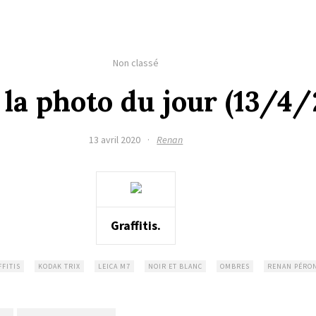
Non classé
la photo du jour (13/4
13 avril 2020
·
Renan
Graffitis.
FITIS
KODAK TRIX
LEICA M7
NOIR ET BLANC
OMBRES
RENAN PÉRO