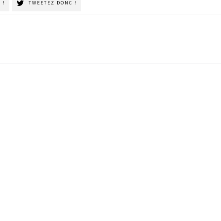
 !
TWEETEZ DONC !