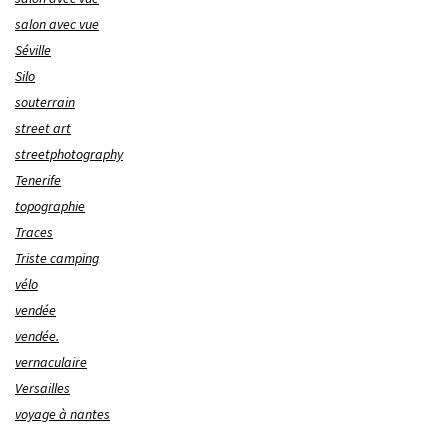
salon avec vue
Séville
Silo
souterrain
street art
streetphotography
Tenerife
topographie
Traces
Triste camping
vélo
vendée
vendée.
vernaculaire
Versailles
voyage à nantes