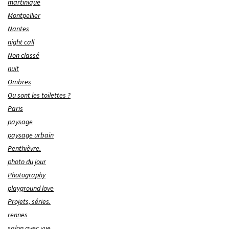
martinique
Montpellier
Nantes
night call
Non classé
nuit
Ombres
Ou sont les toilettes ?
Paris
paysage
paysage urbain
Penthièvre.
photo du jour
Photography
playground love
Projets, séries.
rennes
salon avec vue