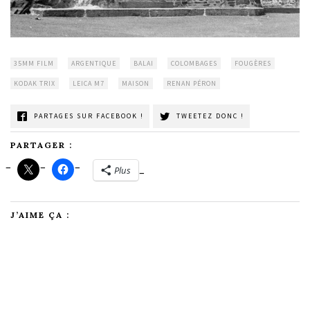
35MM FILM
ARGENTIQUE
BALAI
COLOMBAGES
FOUGÈRES
KODAK TRIX
LEICA M7
MAISON
RENAN PÉRON
PARTAGES SUR FACEBOOK !
TWEETEZ DONC !
PARTAGER :
Plus
J’AIME ÇA :