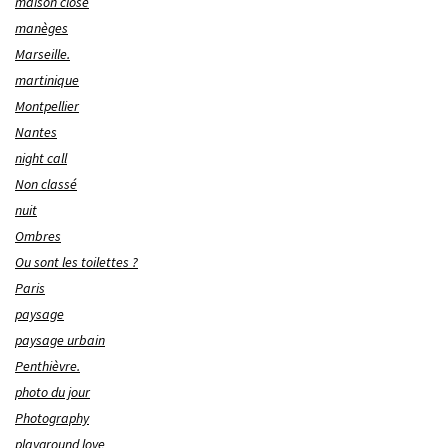
maison close
manèges
Marseille.
martinique
Montpellier
Nantes
night call
Non classé
nuit
Ombres
Ou sont les toilettes ?
Paris
paysage
paysage urbain
Penthièvre.
photo du jour
Photography
playground love