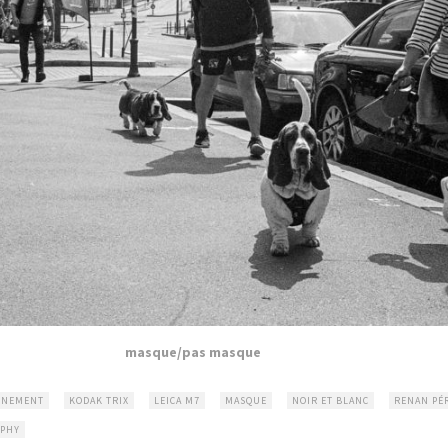
masque/pas masque
INEMENT
KODAK TRIX
LEICA M7
MASQUE
NOIR ET BLANC
RENAN PÉ
APHY