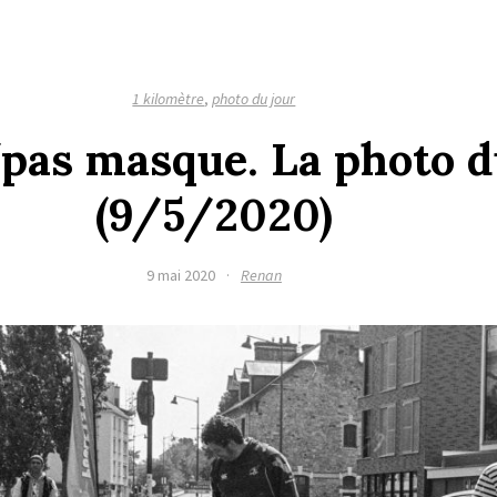
1 kilomètre
,
photo du jour
as masque. La photo d
(9/5/2020)
9 mai 2020
·
Renan