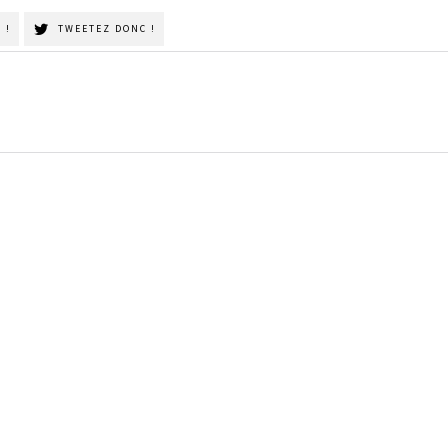
 !
TWEETEZ DONC !