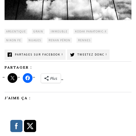
ARGENTIQUE
GRAIN
IMMEUBLE
KODAK PANATOMIC-X
NIKON FE
NUAGES
RENAN PÉRON
RENNES
PARTAGES SUR FACEBOOK !
TWEETEZ DONC !
PARTAGER :
Plus
J’AIME ÇA :