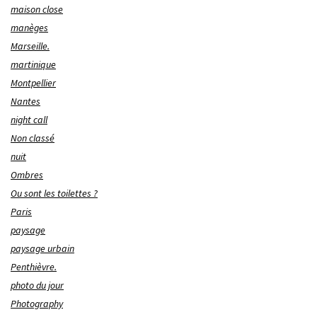
maison close
manèges
Marseille.
martinique
Montpellier
Nantes
night call
Non classé
nuit
Ombres
Ou sont les toilettes ?
Paris
paysage
paysage urbain
Penthièvre.
photo du jour
Photography