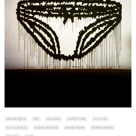
ARGENTIQUE
ART
COLLAGE
EXPOSITION
FILM 220
FUJI GA645ZI
KODAK PORTRA
MARDI NOIR
RENAN PÉRON