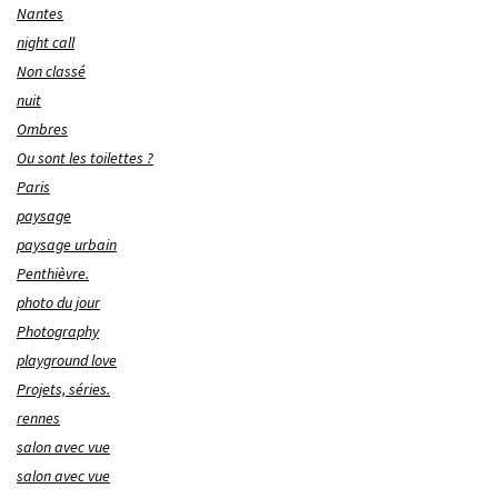
Nantes
night call
Non classé
nuit
Ombres
Ou sont les toilettes ?
Paris
paysage
paysage urbain
Penthièvre.
photo du jour
Photography
playground love
Projets, séries.
rennes
salon avec vue
salon avec vue