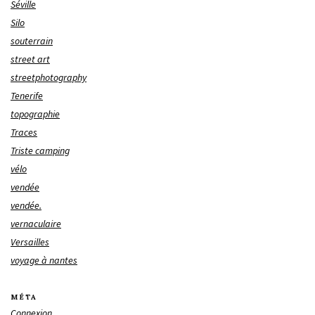
Séville
Silo
souterrain
street art
streetphotography
Tenerife
topographie
Traces
Triste camping
vélo
vendée
vendée.
vernaculaire
Versailles
voyage à nantes
MÉTA
Connexion