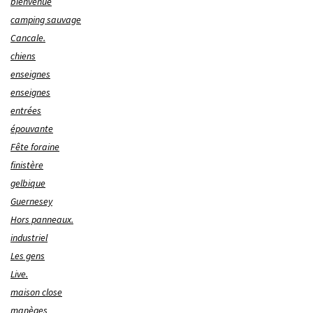
bienvenue
camping sauvage
Cancale.
chiens
enseignes
enseignes
entrées
épouvante
Fête foraine
finistère
gelbique
Guernesey
Hors panneaux.
industriel
Les gens
Live.
maison close
manèges