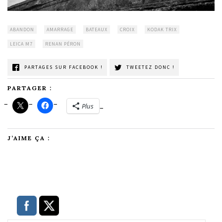
ABANDON
AMARRAGE
BATEAUX
CROIX
KODAK TRIX
LEICA M7
RENAN PÉRON
PARTAGES SUR FACEBOOK !
TWEETEZ DONC !
PARTAGER :
Plus
J’AIME ÇA :