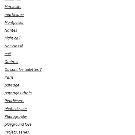
Marseille.
martinique
Montpellier
Nantes
night call
Non classé
nuit
Ombres
Ou sont les toilettes ?
Paris
paysage
paysage urbain
Penthièvre.
photo du jour
Photography
playground love
Projets, séries.