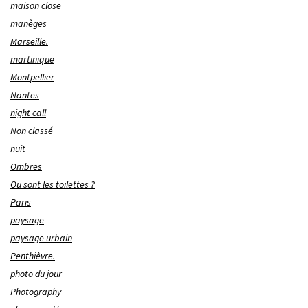
maison close
manèges
Marseille.
martinique
Montpellier
Nantes
night call
Non classé
nuit
Ombres
Ou sont les toilettes ?
Paris
paysage
paysage urbain
Penthièvre.
photo du jour
Photography