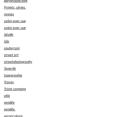
playground love
Projets, séries.
rennes
salon avec vue
salon avec vue
Séville
Silo
souterrain
street art
streetphotography
Tenerife
topographie
Traces
Triste camping
vélo
vendée
vendée.
vernaculaire