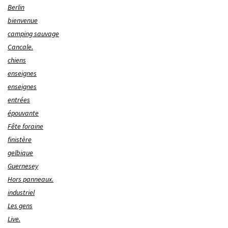
Berlin
bienvenue
camping sauvage
Cancale.
chiens
enseignes
enseignes
entrées
épouvante
Fête foraine
finistère
gelbique
Guernesey
Hors panneaux.
industriel
Les gens
Live.