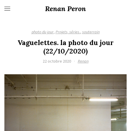
Renan Peron
photo du jour
,
Projets, séries.
,
souterrain
Vaguelettes. la photo du jour
(22/10/2020)
22 octobre 2020
·
Renan