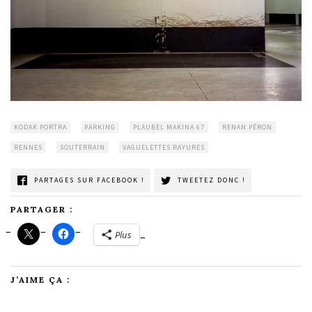
KODAK PORTRA
PARKING
PLAUBEL MAKINA 67
RENAN PÉRON
RENNES
SOUTERRAIN
VAGUELETTES.RAYURES
PARTAGES SUR FACEBOOK !
TWEETEZ DONC !
PARTAGER :
Plus
J’AIME ÇA :