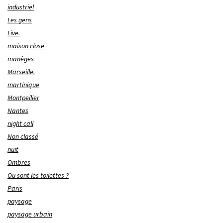
industriel
Les gens
Live.
maison close
manèges
Marseille.
martinique
Montpellier
Nantes
night call
Non classé
nuit
Ombres
Ou sont les toilettes ?
Paris
paysage
paysage urbain