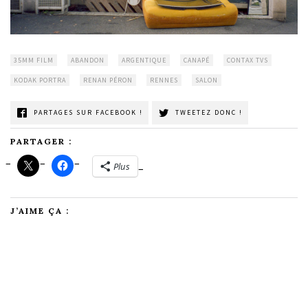
35MM FILM
ABANDON
ARGENTIQUE
CANAPÉ
CONTAX TVS
KODAK PORTRA
RENAN PÉRON
RENNES
SALON
PARTAGES SUR FACEBOOK !
TWEETEZ DONC !
PARTAGER :
Plus
J’AIME ÇA :