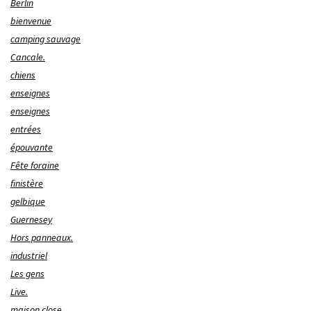
Berlin
bienvenue
camping sauvage
Cancale.
chiens
enseignes
enseignes
entrées
épouvante
Fête foraine
finistère
gelbique
Guernesey
Hors panneaux.
industriel
Les gens
Live.
maison close