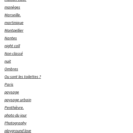
manèges
Marseille.
martinique
Montpellier
Nantes
night call
Non classé
nuit
Ombres
Ou sont les toilettes ?
Paris
paysage
paysage urbain
Penthièvre.
photo du jour
Photography
playground love